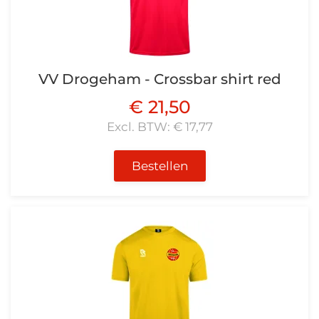
VV Drogeham - Crossbar shirt red
€ 21,50
Excl. BTW: € 17,77
Bestellen